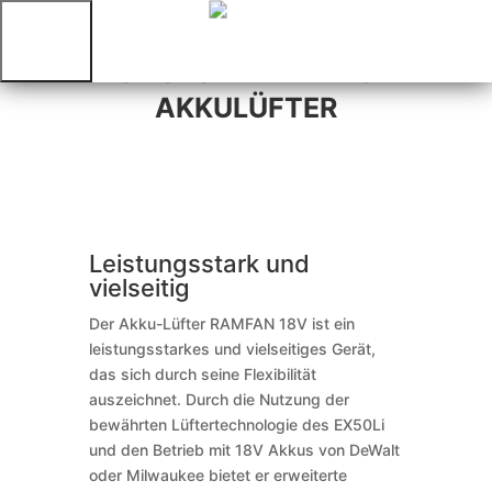
DÖNGES RAMFAN 18V
Über
AKKULÜFTER
uns
Aktuelles
Karriere
Downloads
Kontakt
ZUM
SHOP
DE
Leistungsstark und
/
vielseitig
EN
Der Akku-Lüfter RAMFAN 18V ist ein
/
leistungsstarkes und vielseitiges Gerät,
ES
das sich durch seine Flexibilität
/
auszeichnet. Durch die Nutzung der
FR
bewährten Lüftertechnologie des EX50Li
/
und den Betrieb mit 18V Akkus von DeWalt
IT
oder Milwaukee bietet er erweiterte