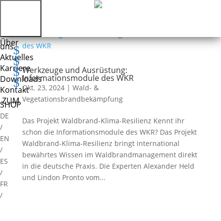
Über
uns
Aktuelles
Karriere
Werkzeuge und Ausrüstung:
Informationsmodule des WKR
Downloads
Okt. 23, 2024
|
Wald- &
Kontakt
Vegetationsbrandbekämpfung
ZUM
SHOP
DE
Das Projekt Waldbrand-Klima-Resilienz Kennt ihr
/
schon die Informationsmodule des WKR? Das Projekt
EN
Waldbrand-Klima-Resilienz bringt international
/
bewährtes Wissen im Waldbrandmanagement direkt
ES
in die deutsche Praxis. Die Experten Alexander Held
/
und Lindon Pronto vom...
FR
/
IT