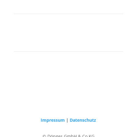
Impressum
|
Datenschutz
© Dönges GmbH & Co KG